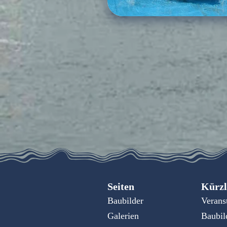
Seiten
Kürzl
Baubilder
Verans
Galerien
Baubil