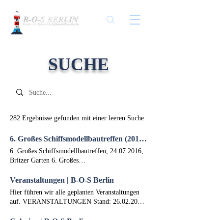
SUCHE
282 Ergebnisse gefunden mit einer leeren Suche
6. Großes Schiffsmodellbautreffen (2016, Britzer Garten)
6. Großes Schiffsmodellbautreffen, 24.07.2016,
Britzer Garten 6. Großes
Schiffsmodellbautreffen Veranstaltungsname: 6.
Großes Schiffsmodellbautreffen Jahr: 2016
Veranstaltungen | B-O-S Berlin
Datum: 24.07.2016 Ort: Britzer Garten
Hier führen wir alle geplanten Veranstaltungen
auf. VERANSTALTUNGEN Stand: 26.02.2026
Anstehend Intermodellbau Zeitraum: 16.04. -