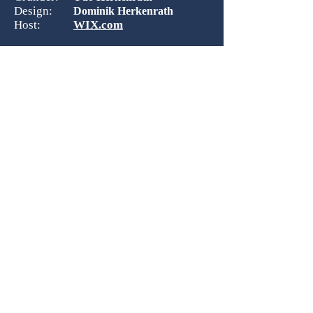
Design:
Dominik Herkenrath
Host:
WIX.com
Zusammenarbeit mit:
© 2026 B-O-S Berlin - Alle Rechte vorbehalten!