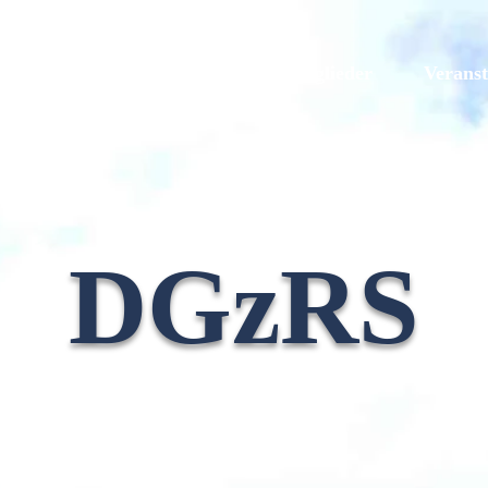
Galerien
Originale
Mitglieder
Veranst
DGzRS