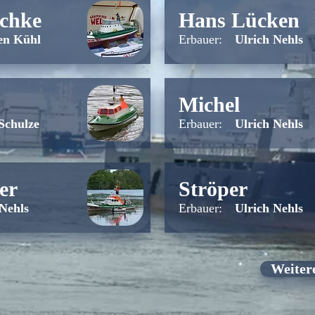
schke
Hans Lücken
en Kühl
Erbauer:
Ulrich Nehls
Michel
Schulze
Erbauer:
Ulrich Nehls
er
Ströper
 Nehls
Erbauer:
Ulrich Nehls
Weitere