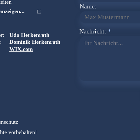
eiten
Name:
nzeigen...
Nachricht:
r:
Udo Herkenrath
:
Dominik Herkenrath
Ihr Nachricht...
WIX.com
enschutz
hte vorbehalten!