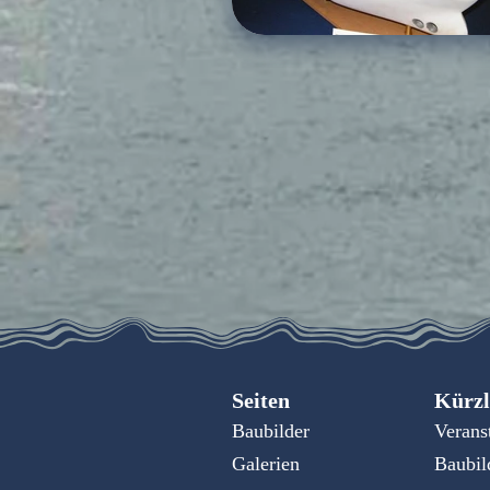
Seiten
Kürzl
Baubilder
Verans
Galerien
Baubil