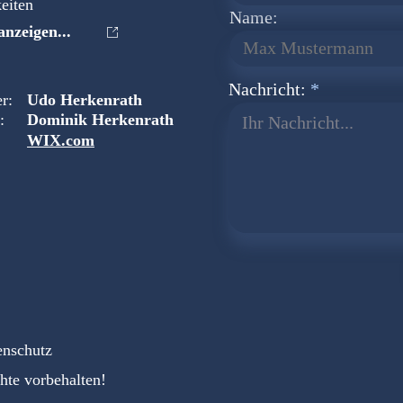
eiten
Name:
nzeigen...
Nachricht:
r:
Udo Herkenrath
:
Dominik Herkenrath
Ihr Nachricht...
WIX.com
enschutz
hte vorbehalten!