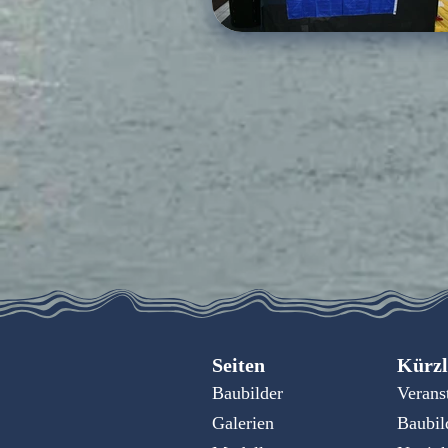
Seiten
Kürzl
Baubilder
Verans
Galerien
Baubil