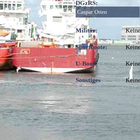
DGzRS:
Caspar Otten
Militär:
Keine
Sportboote:
Keine
U-Boote
Keine
Sonstiges
Keine