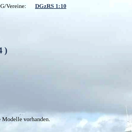
IG/Vereine:
DGzRS 1:10
4
)
 Modelle vorhanden.