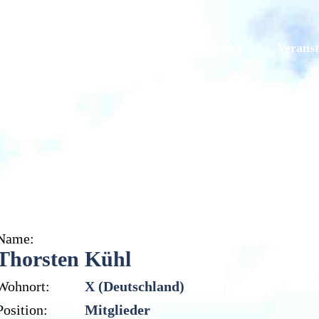
Galerien
Originale
Mitglieder
Veranst
Thorsten Kühl
Name:
Thorsten Kühl
Wohnort:
X (Deutschland)
Position:
Mitglieder