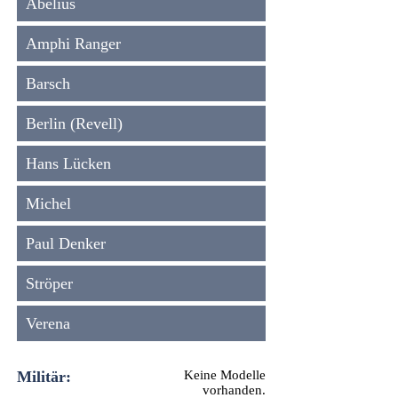
Abelius
Amphi Ranger
Barsch
Berlin (Revell)
Hans Lücken
Michel
Paul Denker
Ströper
Verena
Militär:
Keine Modelle
vorhanden.