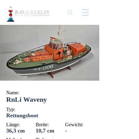
Name:
RnLi Waveny
Typ:
Rettungsboot
Länge:
Breite:
Gewicht:
36,3 cm
10,7 cm
-