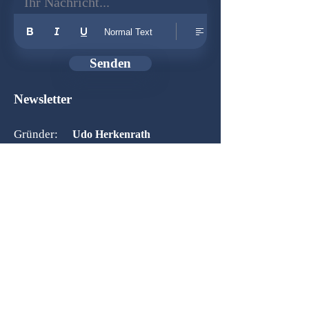
Ihr Nachricht...
Normal Text
Senden
Newsletter
Gründer:
Udo Herkenrath
Design:
Dominik Herkenrath
Host:
WIX.com
Zusammenarbeit mit:
© 2026 B-O-S Berlin - Alle Rechte vorbehalten!