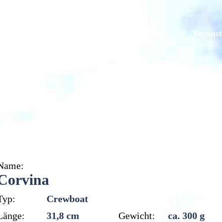
Galerien
Originale
Mitglieder
Veranst
Corvina
Name:
Corvina
Typ:
Crewboat
Länge:
31,8 cm
Gewicht:
ca. 300 g