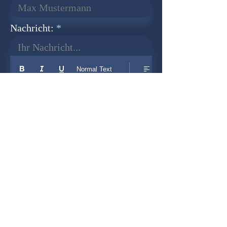
Nachricht:
Ihr Nachricht...
Normal Text
Senden
Newsletter
Gründer:
Udo Herkenrath
Design:
Dominik Herkenrath
Host:
WIX.com
Zusammenarbeit mit: