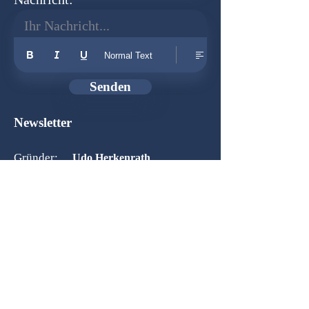
Ihr Nachricht...
Normal Text
Senden
Newsletter
Gründer:
Udo Herkenrath
Design:
Dominik Herkenrath
Host:
WIX.com
Zusammenarbeit mit:
© 2026 B-O-S Berlin - Alle Rechte vorbehalten!