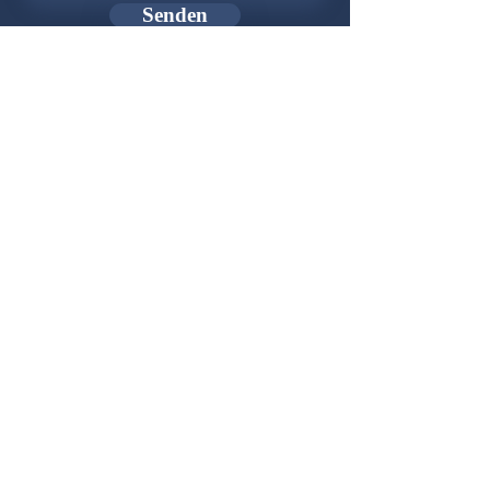
Senden
Newsletter
Gründer:
Udo Herkenrath
Design:
Dominik Herkenrath
Host:
WIX.com
Zusammenarbeit mit:
© 2026 B-O-S Berlin - Alle Rechte vorbehalten!