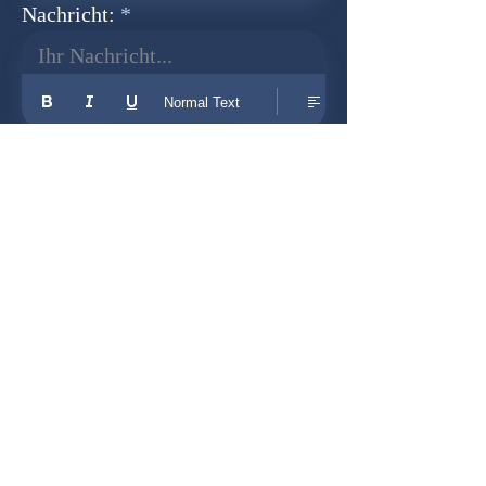
Nachricht:
Ihr Nachricht...
Normal Text
Senden
Newsletter
Gründer:
Udo Herkenrath
Design:
Dominik Herkenrath
Host:
WIX.com
Zusammenarbeit mit: