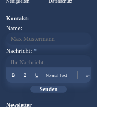
Neuigkeiten
Datenschutz
Kontakt:
Name:
Nachricht:
Ihr Nachricht...
Normal Text
Senden
Newsletter
Gründer:
Udo Herkenrath
Design:
Dominik Herkenrath
Host:
WIX.com