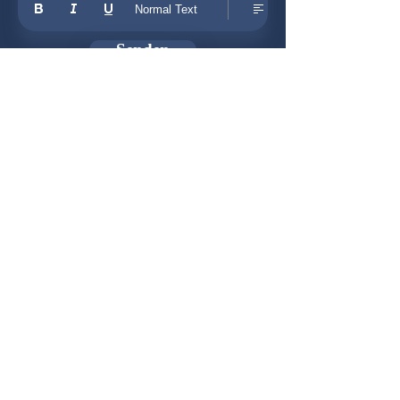
Normal Text
Senden
Newsletter
Gründer:
Udo Herkenrath
Design:
Dominik Herkenrath
Host:
WIX.com
Zusammenarbeit mit:
© 2026 B-O-S Berlin - Alle Rechte vorbehalten!