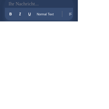
Ihr Nachricht...
Normal Text
Senden
Newsletter
Gründer:
Udo Herkenrath
Design:
Dominik Herkenrath
Host:
WIX.com
Zusammenarbeit mit:
© 2026 B-O-S Berlin - Alle Rechte vorbehalten!