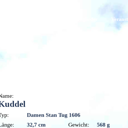
Galerien
Originale
Mitglieder
Veranst
Kuddel
Name:
Kuddel
Typ:
Damen Stan Tug 1606
Länge:
32,7 cm
Gewicht:
568 g