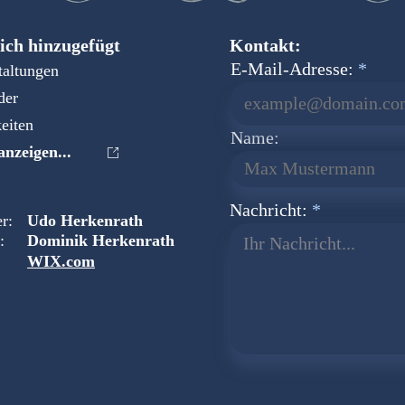
ich hinzugefügt
Kontakt:
E-Mail-Adresse:
taltungen
der
eiten
Name:
nzeigen...
Nachricht:
r:
Udo Herkenrath
:
Dominik Herkenrath
Ihr Nachricht...
WIX.com