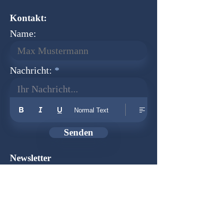
Kontakt:
Name:
Nachricht:
Ihr Nachricht...
Normal Text
Senden
Newsletter
Gründer:
Udo Herkenrath
Design:
Dominik Herkenrath
Host:
WIX.com