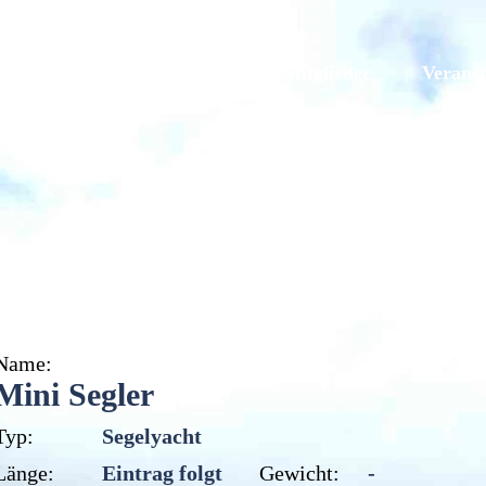
Galerien
Originale
Mitglieder
Veranst
Mini Segler
Name:
Mini Segler
Typ:
Segelyacht
Länge:
Eintrag folgt
Gewicht:
-