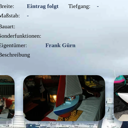
Breite:
Eintrag folgt
Tiefgang:
-
Maßstab:
-
Bauart:
Sonderfunktionen:
Eigentümer:
Frank Gürn
Beschreibung