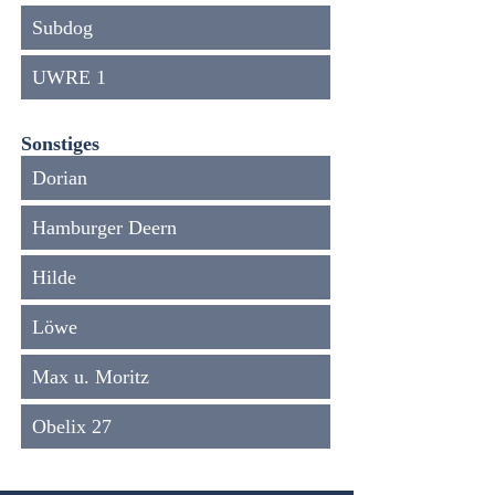
Subdog
UWRE 1
Sonstiges
Dorian
Hamburger Deern
Hilde
Löwe
Max u. Moritz
Obelix 27