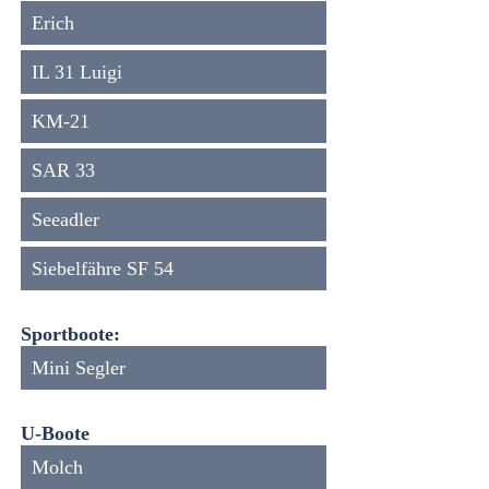
Erich
IL 31 Luigi
KM-21
SAR 33
Seeadler
Siebelfähre SF 54
Sportboote:
Mini Segler
U-Boote
Molch